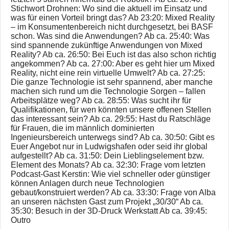
Stichwort Drohnen: Wo sind die aktuell im Einsatz und
was für einen Vorteil bringt das? Ab 23:20: Mixed Reality
– im Konsumentenbereich nicht durchgesetzt, bei BASF
schon. Was sind die Anwendungen? Ab ca. 25:40: Was
sind spannende zukünftige Anwendungen von Mixed
Reality? Ab ca. 26:50: Bei Euch ist das also schon richtig
angekommen? Ab ca. 27:00: Aber es geht hier um Mixed
Reality, nicht eine rein virtuelle Umwelt? Ab ca. 27:25:
Die ganze Technologie ist sehr spannend, aber manche
machen sich rund um die Technologie Sorgen – fallen
Arbeitsplätze weg? Ab ca. 28:55: Was sucht ihr für
Qualifikationen, für wen könnten unsere offenen Stellen
das interessant sein? Ab ca. 29:55: Hast du Ratschläge
für Frauen, die im männlich dominierten
Ingenieursbereich unterwegs sind? Ab ca. 30:50: Gibt es
Euer Angebot nur in Ludwigshafen oder seid ihr global
aufgestellt? Ab ca. 31:50: Dein Lieblingselement bzw.
Element des Monats? Ab ca. 32:30: Frage vom letzten
Podcast-Gast Kerstin: Wie viel schneller oder günstiger
können Anlagen durch neue Technologien
gebaut/konstruiert werden? Ab ca. 33:30: Frage von Alba
an unseren nächsten Gast zum Projekt „30/30“ Ab ca.
35:30: Besuch in der 3D-Druck Werkstatt Ab ca. 39:45:
Outro