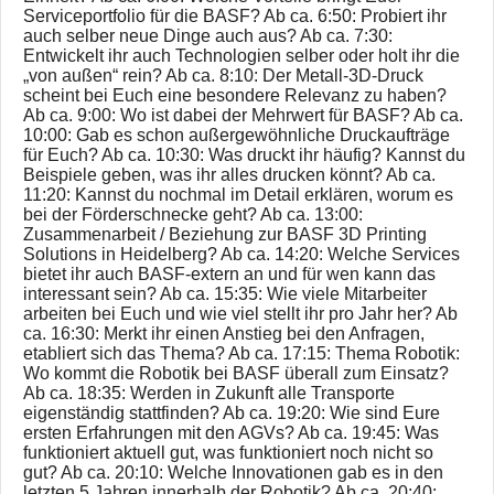
Serviceportfolio für die BASF? Ab ca. 6:50: Probiert ihr
auch selber neue Dinge auch aus? Ab ca. 7:30:
Entwickelt ihr auch Technologien selber oder holt ihr die
„von außen“ rein? Ab ca. 8:10: Der Metall-3D-Druck
scheint bei Euch eine besondere Relevanz zu haben?
Ab ca. 9:00: Wo ist dabei der Mehrwert für BASF? Ab ca.
10:00: Gab es schon außergewöhnliche Druckaufträge
für Euch? Ab ca. 10:30: Was druckt ihr häufig? Kannst du
Beispiele geben, was ihr alles drucken könnt? Ab ca.
11:20: Kannst du nochmal im Detail erklären, worum es
bei der Förderschnecke geht? Ab ca. 13:00:
Zusammenarbeit / Beziehung zur BASF 3D Printing
Solutions in Heidelberg? Ab ca. 14:20: Welche Services
bietet ihr auch BASF-extern an und für wen kann das
interessant sein? Ab ca. 15:35: Wie viele Mitarbeiter
arbeiten bei Euch und wie viel stellt ihr pro Jahr her? Ab
ca. 16:30: Merkt ihr einen Anstieg bei den Anfragen,
etabliert sich das Thema? Ab ca. 17:15: Thema Robotik:
Wo kommt die Robotik bei BASF überall zum Einsatz?
Ab ca. 18:35: Werden in Zukunft alle Transporte
eigenständig stattfinden? Ab ca. 19:20: Wie sind Eure
ersten Erfahrungen mit den AGVs? Ab ca. 19:45: Was
funktioniert aktuell gut, was funktioniert noch nicht so
gut? Ab ca. 20:10: Welche Innovationen gab es in den
letzten 5 Jahren innerhalb der Robotik? Ab ca. 20:40: